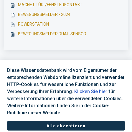
MAGNET TÜR-/FENSTERKONTAKT
BEWEGUNGSMELDER - 2024
POWERSTATION
BEWEGUNGSMELDER DUAL-SENSOR
Diese Wissensdatenbank wird vom Eigentümer der
entsprechenden Webdomäne lizenziert und verwendet
HTTP-Cookies für wesentliche Funktionen und zur
Verbesserung Ihrer Erfahrung.
Klicken Sie hier
für
Support Hotline
weitere Informationen über die verwendeten Cookies.
Weitere Informationen finden Sie in der Cookie-
Öffnungszeiten: Mo - Fr: 08:30 - 16:30 Uhr
Richtlinie dieser Website.
Alle akzeptieren
Helpdesk-Software von
Freshdesk
Cookie-Richtlinie